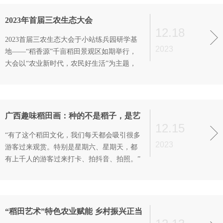
下，悠然见南山”的意境。
2023年首届三农生态大会
12.18
2023首届三农生态大会于小站练兵园研学基
2023
地——“稻香源”千亩稻田景观区如期举行，
大会以“农业新时代，农民好生活”为主题，
探讨乡村振兴新路径，解读三农变现新机遇
广西趣味稻田画：种的不是稻子，是艺
12.15
术！
“有了这个稻田文化，我们每天都会吸引很多
2023
游客过来观赏。特别是星期六、星期天，都
有上千人的游客过来打卡、拍抖音、拍照。”
“稻田艺术”特色农业赋能 乡村振兴正当