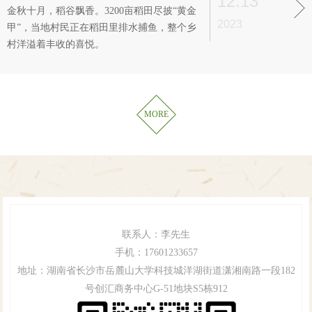
12.13
时
金秋十月，稻谷飘香。3200亩稻田尽披“黄金
2023
甲”，当地村民正在稻田里排水捕鱼，整个乡
村洋溢着丰收的喜悦。
MORE
联系人：
李先生
手机：
17601233657
地址：湖南省长沙市岳麓山大学科技城洋湖街道潇湘南路一段182
号创汇商务中心G-51地块S5栋912