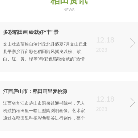
稻田资讯
NEWS
多彩稻田画 绘就好“丰”景
12.18
文山壮族苗族自治州丘北县盛夏7月文山丘北
2023
县平寨乡百亩彩色稻田随风摇曳以粉、紫、
白、红、黄、绿等9种彩色稻秧绘就的“热情
壮乡、玛琉喂”。
江西庐山市：稻田画里梦桃源
12.18
江西省九江市庐山市温泉镇通书院村，无人
2023
机航拍稻田里一幅巨型陶渊明画像。艺术家
通过在稻田里种植彩色稻谷进行创作，整个
画作占地面积20余亩。画面中陶渊明手持菊
花，面朝东林大佛，呈现出诗句中“采菊东篱